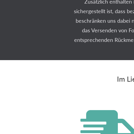
Zusätzlich enthalten
sichergestellt ist, dass b
beschränken uns dabei n
das Versenden von For
entsprechenden Rückmeldu
Im Li