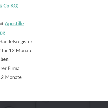
 & Co KG)
it
Apostille
ung
Handelsregister
y
für 12 Monate
aben
rer Firma
12 Monate