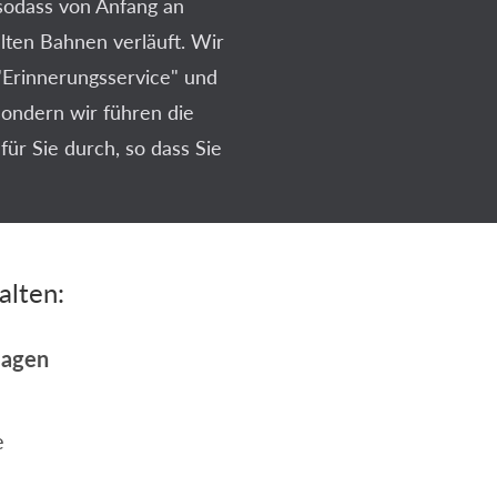
 sodass von Anfang an
elten Bahnen verläuft. Wir
"Erinnerungsservice" und
sondern wir führen die
ür Sie durch, so dass Sie
alten:
lagen
e