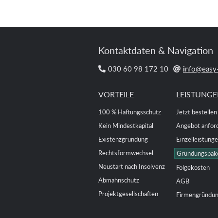
Kontaktdaten & Navigation
030 60 98 172 10
i
nfo@easy-


VORTEILE
LEISTUNG
100 % Haftungsschutz
Jetzt bestellen
Kein Mindestkapital
Angebot anfor
Existenzgründung
Einzelleistung
Rechtsformwechsel
Gründungspak
Neustart nach Insolvenz
Folgekosten
Abmahnschutz
AGB
Projektgesellschaften
Firmengründu