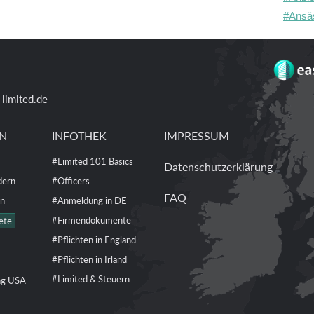
#Ansäs
limited.de
EN
INFOTHEK
IMPRESSUM
#Limited 101 Basics
Datenschutzerklärung
dern
#Officers
FAQ
en
#Anmeldung in DE
#Firmendokumente
ete
#Pflichten in England
#Pflichten in Irland
#Limited & Steuern
ng USA