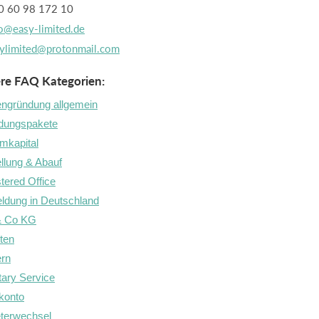
 60 98 172 10
o@easy-limited.de
ylimited@protonmail.com
re FAQ Kategorien:
ngründung allgemein
dungspakete
mkapital
llung & Abauf
tered Office
dung in Deutschland
& Co KG
hten
ern
ary Service
konto
terwechsel