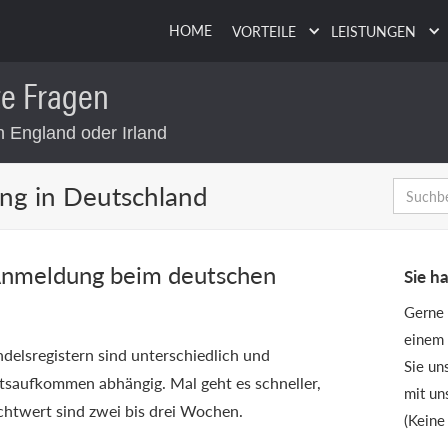
HOME
VORTEILE
LEISTUNGEN
te Fragen
 England oder Irland
g in Deutschland
 Anmeldung beim deutschen
Sie h
Gerne 
einem 
delsregistern sind unterschiedlich und
Sie un
itsaufkommen abhängig. Mal geht es schneller,
mit un
ichtwert sind zwei bis drei Wochen.
(Keine