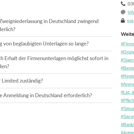
030

inf

eas
 Zweigniederlassung in Deutschland zwingend

erlich?
Weite
 von beglaubigten Unterlagen so lange?
#Firme
#Grün
h Erhalt der Firmenunterlagen möglichst sofort in
#Stam
den?
#Beste
#Regis
 Limited zuständig?
#Anmel
#Ltd. 
ie Anmeldung in Deutschland erforderlich?
#Pflic
#Steu
#Secet
#Bank
#Anbie