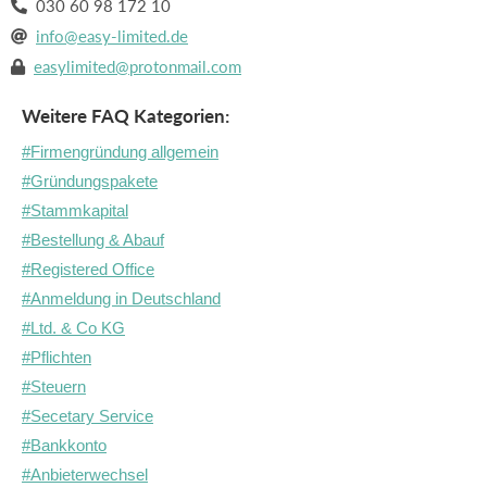
030 60 98 172 10

info@easy-limited.de

easylimited@protonmail.com

Weitere FAQ Kategorien:
#Firmengründung allgemein
#Gründungspakete
#Stammkapital
#Bestellung & Abauf
#Registered Office
#Anmeldung in Deutschland
#Ltd. & Co KG
#Pflichten
#Steuern
#Secetary Service
#Bankkonto
#Anbieterwechsel