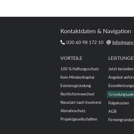
Kontaktdaten & Navigation
030 60 98 172 10
i
nfo@easy-


VORTEILE
LEISTUNG
100 % Haftungsschutz
Jetzt bestellen
Kein Mindestkapital
Angebot anfor
Existenzgründung
Einzelleistung
Rechtsformwechsel
Gründungspak
Neustart nach Insolvenz
Folgekosten
Abmahnschutz
AGB
Projektgesellschaften
Firmengründu