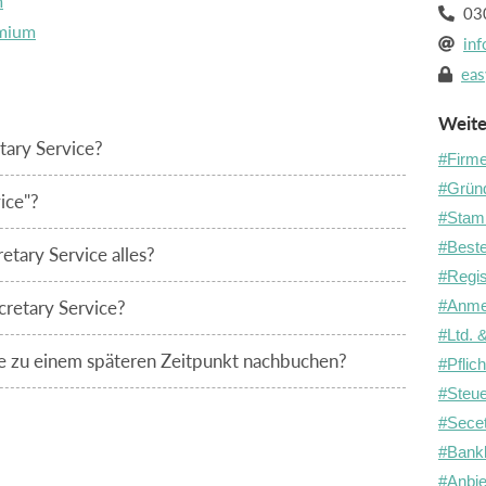
m
030

emium
inf

eas

Weite
tary Service?
#Firme
#Grün
ice"?
#Stam
#Beste
etary Service alles?
#Regis
cretary Service?
#Anmel
#Ltd. 
ce zu einem späteren Zeitpunkt nachbuchen?
#Pflic
#Steu
#Secet
#Bank
#Anbie