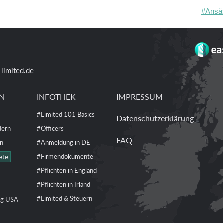
#Ansäs
limited.de
EN
INFOTHEK
IMPRESSUM
#Limited 101 Basics
Datenschutzerklärung
dern
#Officers
FAQ
en
#Anmeldung in DE
#Firmendokumente
ete
#Pflichten in England
#Pflichten in Irland
#Limited & Steuern
ng USA