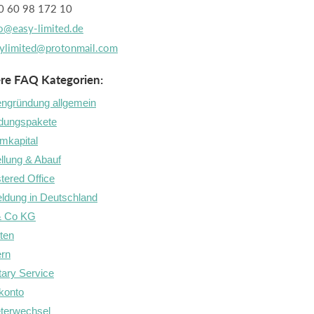
 60 98 172 10
o@easy-limited.de
ylimited@protonmail.com
re FAQ Kategorien:
ngründung allgemein
dungspakete
mkapital
llung & Abauf
tered Office
dung in Deutschland
& Co KG
hten
ern
ary Service
konto
terwechsel