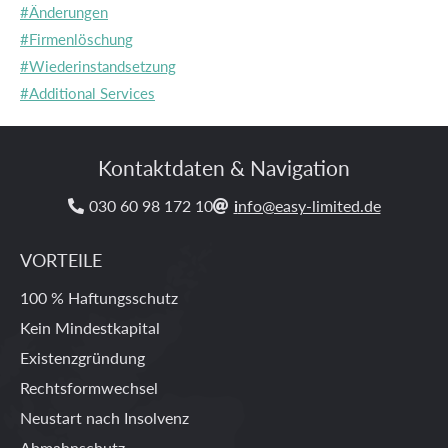
#Änderungen
#Firmenlöschung
#Wiederinstandsetzung
#Additional Services
Kontaktdaten & Navigation
030 60 98 172 10
i
nfo@easy-limited.de


VORTEILE
100 % Haftungsschutz
Kein Mindestkapital
Existenzgründung
Rechtsformwechsel
Neustart nach Insolvenz
Abmahnschutz