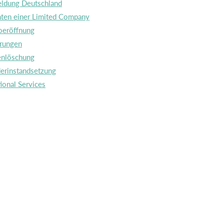
ldung Deutschland
hten einer Limited Company
oeröffnung
rungen
enlöschung
erinstandsetzung
ional Services