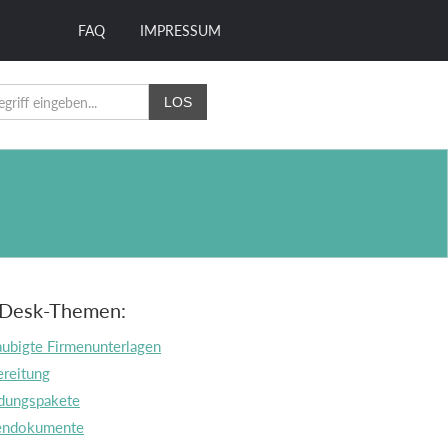
FAQ
IMPRESSUM
Desk-Themen:
ubigte Firmenunterlagen
reitung
dungspakete
endokumente