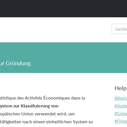
zur Gründung.
Help
istique des Activités Économiques dans la
#Begla
ystem zur Klassifizierung von
#Vorbe
uropäischen Union verwendet wird, um
#Grün
#Firm
tigkeiten nach einem einheitlichen System zu