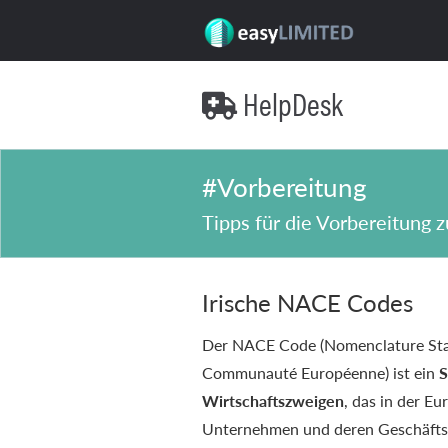
HelpDesk

#Vorbereitung
Tipps für die Vorbereitung 
Irische NACE Codes
Der NACE Code (Nomenclature Stat
Communauté Européenne) ist ein
S
Wirtschaftszweigen
, das in der E
Unternehmen und deren Geschäftstä