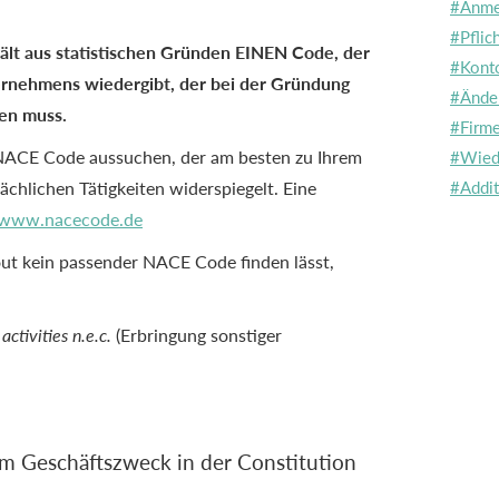
#Anme
#Pflic
hält aus statistischen Gründen EINEN Code, der
#Kont
ernehmens wiedergibt, der bei der Gründung
#Ände
en muss.
#Firm
ACE Code aussuchen, der am besten zu Ihrem
#Wied
chlichen Tätigkeiten widerspiegelt. Eine
#Addit
www.nacecode.de
out kein passender NACE Code finden lässt,
ctivities n.e.c.
(Erbringung sonstiger
Geschäftszweck in der Constitution