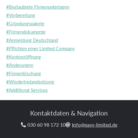
#Beglaubigte Firmenunterlagen
#Vorbereitung
#Gründungspakete
#Firmendokumente
#Anmeldung Deutschland
#Pflichten einer Limited Company
#Kontoeröffnung
#Änderungen
#Firmenlöschung
#Wiederinstandsetzung
#Additional Services
Kontaktdaten & Navigation
030 60 98 172 10
i
nfo@easy-limited.de

