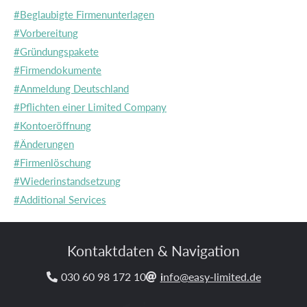
#Beglaubigte Firmenunterlagen
#Vorbereitung
#Gründungspakete
#Firmendokumente
#Anmeldung Deutschland
#Pflichten einer Limited Company
#Kontoeröffnung
#Änderungen
#Firmenlöschung
#Wiederinstandsetzung
#Additional Services
Kontaktdaten & Navigation
030 60 98 172 10
i
nfo@easy-limited.de

