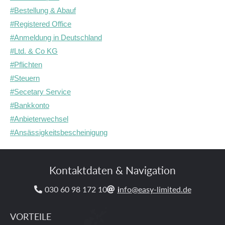
#Bestellung & Abauf
#Registered Office
#Anmeldung in Deutschland
#Ltd. & Co KG
#Pflichten
#Steuern
#Secetary Service
#Bankkonto
#Anbieterwechsel
#Ansässigkeitsbescheinigung
Kontaktdaten & Navigation
030 60 98 172 10
i
nfo@easy-limited.de


VORTEILE