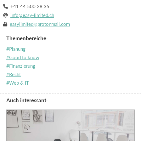
+41 44 500 28 35

info@easy-limited.ch

easylimited@protonmail.com

Themenbereiche:
#Planung
#Good to know
#Finanzierung
#Recht
#Web & IT
Auch interessant: